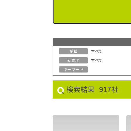
業種
すべて
勤務地
すべて
キーワード
検索結果
917社