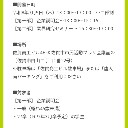
■開催日時
令和8年7月9日（木）13：00～17：00 ※二部制
【第一部】 企業説明会…13：00～15：15
【第二部】 業界研究セミナー …15：30～17：00
■場所
佐賀商工ビル4F ≪佐賀市市民活動プラザ会議室≫
（佐賀市白山二丁目1番12号）
※駐車場は「佐賀商工ビル駐車場」または「唐人
南パーキング」をご利用ください
■対象者
【第一部】 企業説明会
・一般（概ね45歳未満）
・27卒（Ｒ９年3月卒予定）の学生