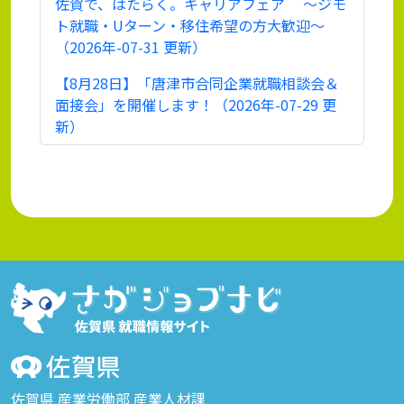
佐賀で、はたらく。キャリアフェア ～ジモ
ト就職・Uターン・移住希望の方大歓迎～
（2026年-07-31 更新）
【8月28日】「唐津市合同企業就職相談会＆
面接会」を開催します！（2026年-07-29 更
新）
佐賀県 産業労働部 産業人材課