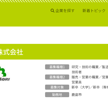
企業を探す
新着トピック
株式会社
募集職種1
研究・技術の職業／製
技術者
募集職種2
販売・営業の職業／営
営業員
募集対象
新卒（大学)／新卒（専
勤務地
鹿島市