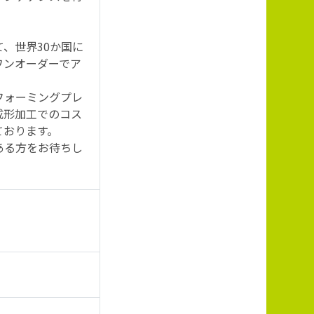
、世界30か国に
ワンオーダーでア
フォーミングプレ
成形加工でのコス
ております。
ある方をお待ちし