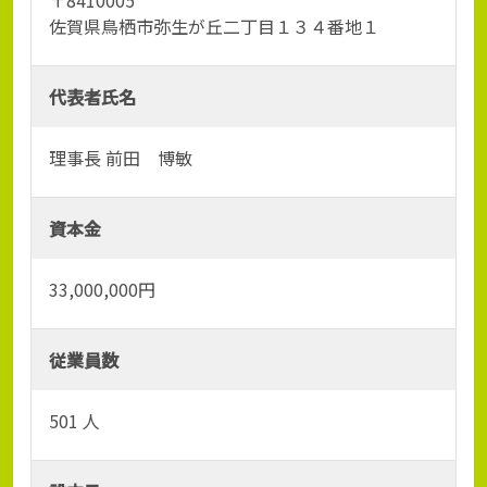
〒8410005
佐賀県鳥栖市弥生が丘二丁目１３４番地１
代表者氏名
理事長 前田 博敏
資本金
33,000,000円
従業員数
501 人