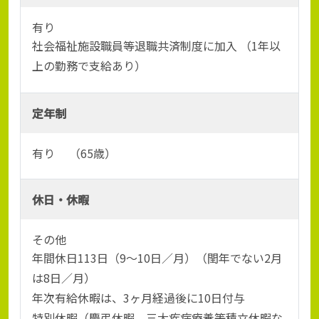
有り
社会福祉施設職員等退職共済制度に加入 （1年以
上の勤務で支給あり）
定年制
有り （65歳）
休日・休暇
その他
年間休日113日（9～10日／月）（閏年でない2月
は8日／月）
年次有給休暇は、3ヶ月経過後に10日付与
特別休暇（慶弔休暇、三大疾病療養等積立休暇な