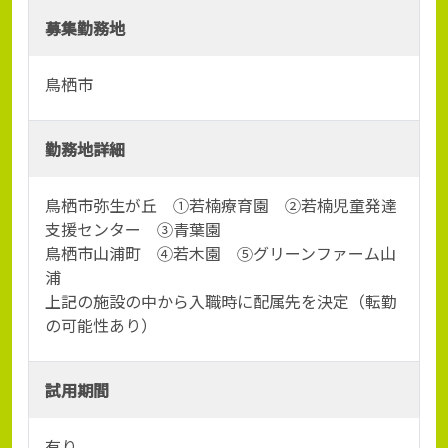
募集勤務地
鳥栖市
勤務地詳細
鳥栖市弥生が丘 ①若楠療育園 ②若楠児童発達
支援センター ③青葉園
鳥栖市山浦町 ④若木園 ⑤グリーンファーム山
浦
上記の施設の中から入職時に配属先を決定（転勤
の可能性あり）
試用期間
有り